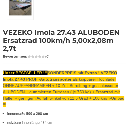
VEZEKO Imola 27.43 ALUBODEN
Ersatzrad 100km/h 5,00x2,08m
2,7t
Bewertungen:
(0)
Unser BESTSELLER !!!
SONDERPREIS mit Extras ! VEZEKO
Imola 27.43 PROFI-Autotransporter
als kippbarer Hochlader
OHNE AUFFAHRRAMPEN + 10-Zoll-Bereifung + geschlossener
ALUBODEN + gummierten Zurrösen ( je 750 kg) + Ersatzrad mit
Halter + geringem Auffahrwinkel von 11,5 Grad + 100 km/h-Umbau
!!!
Innenmaße 500 x 208 cm
nutzbare Innenlänge 434 cm