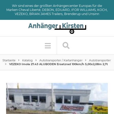
Wir sind eines der größten Anhängercenter Europas für die
Marken Cheval Liberté, DEBON, EDUARD, IFOR WILLIAMS, KOCH,
VEZEKO, BRIAN JAMES Trailers, Brenderup und Unsinn
Startseite
Katalog
Autotransporter / Kartanhänger
Autotransporter
VEZEKO Imola 27.43 ALUBODEN Ersatzrad 100km/h 5,00x2,08m 2,7t