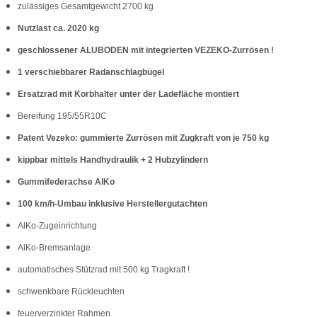
zulässiges Gesamtgewicht 2700 kg
Nutzlast ca. 2020 kg
geschlossener ALUBODEN mit integrierten VEZEKO-Zurrösen !
1 verschiebbarer Radanschlagbügel
Ersatzrad mit Korbhalter unter der Ladefläche montiert
Bereifung 195/55R10C
Patent Vezeko: gummierte Zurrösen mit Zugkraft von je 750 kg
kippbar mittels Handhydraulik + 2 Hubzylindern
Gummifederachse AlKo
100 km/h-Umbau inklusive Herstellergutachten
AlKo-Zugeinrichtung
AlKo-Bremsanlage
automatisches Stützrad mit 500 kg Tragkraft !
schwenkbare Rückleuchten
feuerverzinkter Rahmen