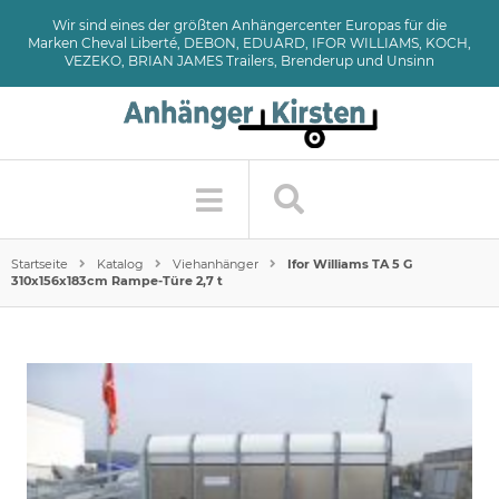
Wir sind eines der größten Anhängercenter Europas für die
Marken Cheval Liberté, DEBON, EDUARD, IFOR WILLIAMS, KOCH,
VEZEKO, BRIAN JAMES Trailers, Brenderup und Unsinn
Startseite
Katalog
Viehanhänger
Ifor Williams TA 5 G
310x156x183cm Rampe-Türe 2,7 t