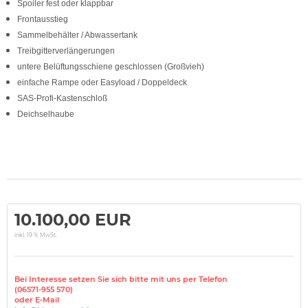
Spoiler fest oder klappbar
Frontausstieg
Sammelbehälter / Abwassertank
Treibgitterverlängerungen
untere Belüftungsschiene geschlossen (Großvieh)
einfache Rampe oder Easyload / Doppeldeck
SAS-Profi-Kastenschloß
Deichselhaube
10.100,00 EUR
inkl. 19 % MwSt.
Bei Interesse setzen Sie sich bitte mit uns per Telefon
(06571-955 570)
oder E-Mail