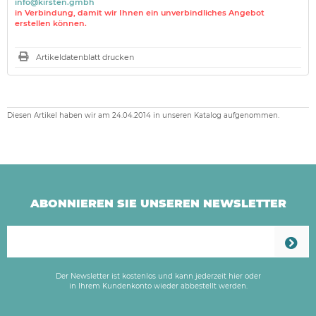
info@kirsten.gmbh
in Verbindung, damit wir Ihnen ein unverbindliches Angebot
erstellen können.
Artikeldatenblatt drucken
Diesen Artikel haben wir am 24.04.2014 in unseren Katalog aufgenommen.
ABONNIEREN SIE UNSEREN NEWSLETTER
Der Newsletter ist kostenlos und kann jederzeit hier oder
in Ihrem Kundenkonto wieder abbestellt werden.