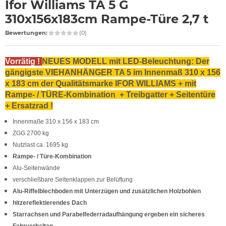
Ifor Williams TA 5 G
310x156x183cm Rampe-Türe 2,7 t
Bewertungen:
(0)
Vorrätig !
NEUES MODELL mit LED-Beleuchtung: Der
gängigste VIEHANHÄNGER TA 5 im Innenmaß 310 x 156
x 183 cm der Qualitätsmarke IFOR WILLIAMS + mit
Rampe- / TÜRE-Kombination + Treibgatter + Seitentüre
+ Ersatzrad !
Innenmaße 310 x 156 x 183 cm
ZGG 2700 kg
Nutzlast ca. 1695 kg
Rampe- / Türe-Kombination
Alu-Seitenwände
verschließbare Seitenklappen zur Belüftung
Alu-Riffelblechboden mit Unterzügen und zusätzlichen Holzbohlen
hitzereflektierendes Dach
Starrachsen und Parabelfederradaufhängung ergeben ein sicheres