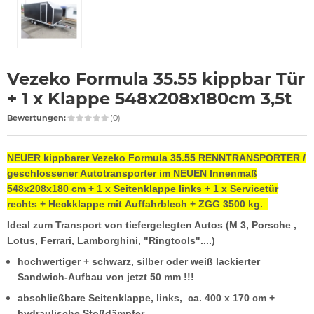
Vezeko Formula 35.55 kippbar Tür
+ 1 x Klappe 548x208x180cm 3,5t
Bewertungen:
(0)
NEUER kippbarer Vezeko Formula 35.55 RENNTRANSPORTER /
geschlossener Autotransporter im NEUEN Innenmaß
548x208x180 cm + 1 x Seitenklappe links + 1 x Servicetür
rechts + Heckklappe mit Auffahrblech + ZGG 3500 kg.
Ideal zum Transport von tiefergelegten Autos (M 3, Porsche ,
Lotus, Ferrari, Lamborghini, "Ringtools"....)
hochwertiger + schwarz, silber oder weiß lackierter
Sandwich-Aufbau von jetzt 50 mm !!!
abschließbare Seitenklappe, links, ca. 400 x 170 cm +
hydraulische Stoßdämpfer