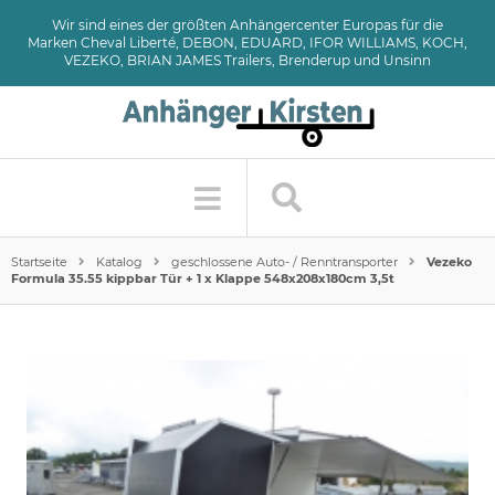
Wir sind eines der größten Anhängercenter Europas für die
Marken Cheval Liberté, DEBON, EDUARD, IFOR WILLIAMS, KOCH,
VEZEKO, BRIAN JAMES Trailers, Brenderup und Unsinn
Startseite
Katalog
geschlossene Auto- / Renntransporter
Vezeko
Formula 35.55 kippbar Tür + 1 x Klappe 548x208x180cm 3,5t