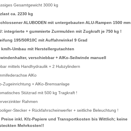
ässiges Gesamtgewicht 3000 kg
zlast ca. 2230 kg
chlossener ALUBODEN mit untergebauten ALU-Rampen 1500 mm
: integrierte + gummierte Zurrmulden mit Zugkraft je 750 kg !
eifung 195/50R10C mit Auffahrwinkel 9 Grad
 km/h-Umbau mit Herstellergutachten
lwindenhalter, verschiebbar + AlKo-Seilwinde manuell
pbar mittels Handhydraulik + 2 Hubzylindern
mifederachse AlKo
o-Zugeinrichtung + AlKo-Bremsanlage
omatisches Stützrad mit 500 kg Tragkraft !
erverzinkter Rahmen
poliger-Stecker + Rückfahrscheinwerfer + seitliche Beleuchtung !
e Preise inkl. Kfz-Papiere und Transportkosten bis Wittlich; keine
steckten Mehrkosten!!