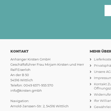
KONTAKT
MEHR ÜBER.
Anhänger Kirsten GmbH
Lieferkos
Geschäftsführer Frau Mirjam Kirsten und Herr
Privatsph
Ralf Eiserloh
Unsere A
An der B 50
Impressu
54516 Wittlich
Kontakt Z
Telefon: 0049 6571-955 570
Öffnungsz
info@kirsten.gmbh
Widerrufs
Ifor Willi
Navigation:
Arnold-Janssen-Str. 2, 54516 Wittlich
Gewährlei