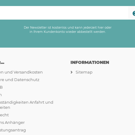
Der Newsletter ist kostenlos und kann jederzeit hier oder
in Ihrem Kundenkonto wieder abbestellt werden.
..
INFORMATIONEN
ten und Versandkosten
Sitemap
äre und Datenschutz
GB
m
uständigkeiten Anfahrt und
eiten
recht
ams Anhänger
stungsantrag