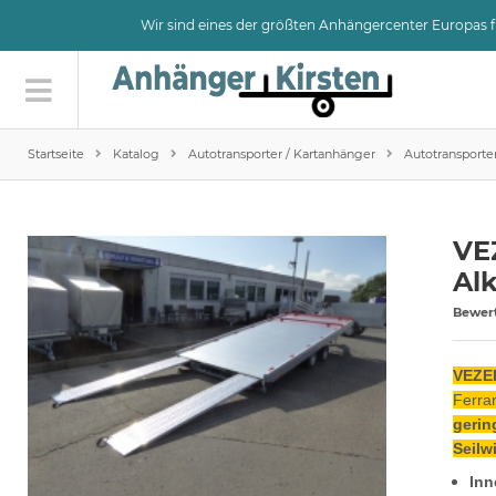
Wir sind eines der größten Anhängercenter Europas
Startseite
Katalog
Autotransporter / Kartanhänger
Autotransporte
VE
Alk
Bewer
VEZEK
Ferra
gerin
Seilw
Inn