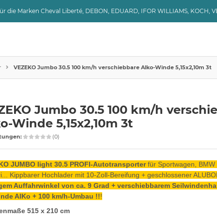
 für die Marken Cheval Liberté, DEBON, EDUARD, IFOR WILLIAMS, KOCH, 
r
VEZEKO Jumbo 30.5 100 km/h verschiebbare Alko-Winde 5,15x2,10m 3t
ZEKO Jumbo 30.5 100 km/h verschi
o-Winde 5,15x2,10m 3t
tungen:
(0)
O JUMBO light 30.5 PROFI-Autotransporter
für Sportwagen, BMW 
ri... Kippbarer Hochlader mit 10-Zoll-Bereifung + geschlossener ALUB
gem Auffahrwinkel von ca. 9 Grad + verschiebbarem Seilwindenhal
inde AlKo + 100 km/h-Umbau !!
!
enmaße 515 x 210 cm