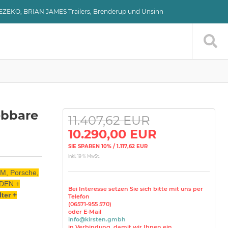
VEZEKO, BRIAN JAMES Trailers, Brenderup und Unsinn
ebbare
11.407,62 EUR
10.290,00 EUR
SIE SPAREN 10% / 1.117,62 EUR
inkl. 19 % MwSt.
M, Porsche,
ODEN +
Bei Interesse setzen Sie sich bitte mit uns per
ter +
Telefon
(06571-955 570)
oder E-Mail
info@kirsten.gmbh
in Verbindung, damit wir Ihnen ein