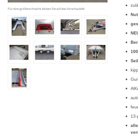
zul
Für eine größere Ansicht klicken Sie auf das Vorschaubild
Nut
ges
NEU
Ber
100
Sei
kip
Gum
AlK
aut
feu
13-
all
ver