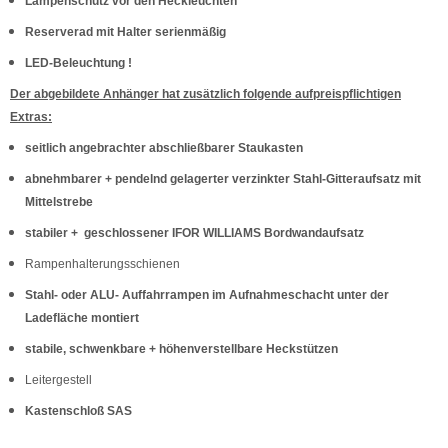
Lampenschutz vor den Heckleuchten
Reserverad mit Halter serienmäßig
LED-Beleuchtung !
Der abgebildete Anhänger hat zusätzlich folgende aufpreispflichtigen
Extras:
seitlich angebrachter abschließbarer Staukasten
abnehmbarer + pendelnd gelagerter verzinkter Stahl-Gitteraufsatz mit
Mittelstrebe
stabiler + geschlossener IFOR WILLIAMS Bordwandaufsatz
Rampenhalterungsschienen
Stahl- oder ALU- Auffahrrampen im Aufnahmeschacht unter der
Ladefläche montiert
stabile, schwenkbare + höhenverstellbare Heckstützen
Leitergestell
Kastenschloß SAS