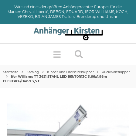
Wir sind eines der größten Anhängercenter Europas für die
Marken Cheval Liberté, DEBON, EDUARD, IFOR WILLIAMS, KOCH,
VEZEKO, BRIAN JAMES Trailers, Brenderup und Unsinn
Startseite
Katalog
Kipper und Dreiseitenkipper
Rückwärtskipper
Ifor Williams TT 3621 STAHL LED 185/70R13C 3,66x1,98m
ELEKTRO-/Hand 3,5 t