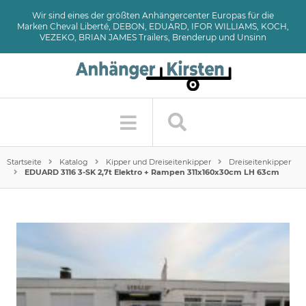
Wir sind eines der größten Anhängercenter Europas für die
Marken Cheval Liberté, DEBON, EDUARD, IFOR WILLIAMS, KOCH,
VEZEKO, BRIAN JAMES Trailers, Brenderup und Unsinn
Startseite
Katalog
Kipper und Dreiseitenkipper
Dreiseitenkipper
EDUARD 3116 3-SK 2,7t Elektro + Rampen 311x160x30cm LH 63cm