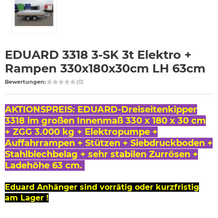
EDUARD 3318 3-SK 3t Elektro +
Rampen 330x180x30cm LH 63cm
Bewertungen:
(0)
AKTIONSPREIS: EDUARD-Dreiseitenkipper
3318 im großen Innenmaß 330 x 180 x 30 cm
+ ZGG 3.000 kg + Elektropumpe +
Auffahrrampen + Stützen + Siebdruckboden +
Stahlblechbelag + sehr stabilen Zurrösen +
Ladehöhe 63 cm.
Eduard Anhänger sind vorrätig oder kurzfristig
am Lager !