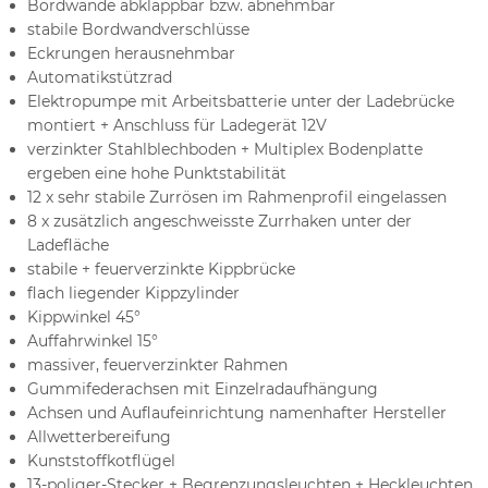
Bordwände abklappbar bzw. abnehmbar
stabile Bordwandverschlüsse
Eckrungen herausnehmbar
Automatikstützrad
Elektropumpe mit Arbeitsbatterie unter der Ladebrücke
montiert + Anschluss für Ladegerät 12V
verzinkter Stahlblechboden + Multiplex Bodenplatte
ergeben eine hohe Punktstabilität
12 x sehr stabile Zurrösen im Rahmenprofil eingelassen
8 x zusätzlich angeschweisste Zurrhaken unter der
Ladefläche
stabile + feuerverzinkte Kippbrücke
flach liegender Kippzylinder
Kippwinkel 45°
Auffahrwinkel 15°
massiver, feuerverzinkter Rahmen
Gummifederachsen mit Einzelradaufhängung
Achsen und Auflaufeinrichtung namenhafter Hersteller
Allwetterbereifung
Kunststoffkotflügel
13-poliger-Stecker + Begrenzungsleuchten + Heckleuchten