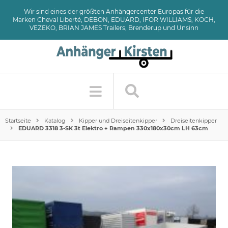
Wir sind eines der größten Anhängercenter Europas für die
Marken Cheval Liberté, DEBON, EDUARD, IFOR WILLIAMS, KOCH,
VEZEKO, BRIAN JAMES Trailers, Brenderup und Unsinn
Startseite
Katalog
Kipper und Dreiseitenkipper
Dreiseitenkipper
EDUARD 3318 3-SK 3t Elektro + Rampen 330x180x30cm LH 63cm