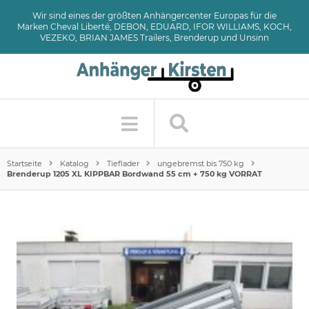
Wir sind eines der größten Anhängercenter Europas für die
Marken Cheval Liberté, DEBON, EDUARD, IFOR WILLIAMS, KOCH,
VEZEKO, BRIAN JAMES Trailers, Brenderup und Unsinn
Startseite
Katalog
Tieflader
ungebremst bis 750 kg
Brenderup 1205 XL KIPPBAR Bordwand 55 cm + 750 kg VORRAT