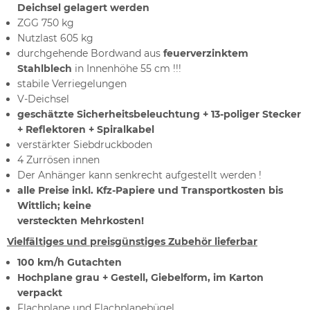
Deichsel gelagert werden
ZGG 750 kg
Nutzlast 605 kg
durchgehende Bordwand aus
feuerverzinktem
Stahlblech
in Innenhöhe 55 cm !!!
stabile Verriegelungen
V-Deichsel
geschätzte Sicherheitsbeleuchtung + 13-poliger Stecker
+ Reflektoren + Spiralkabel
verstärkter Siebdruckboden
4 Zurrösen innen
Der Anhänger kann senkrecht aufgestellt werden !
alle Preise inkl. Kfz-Papiere und Transportkosten bis
Wittlich; keine
versteckten Mehrkosten!
Vielfältiges und preisgünstiges Zubehör lieferbar
100 km/h Gutachten
Hochplane grau + Gestell, Giebelform, im Karton
verpackt
Flachplane und Flachplanebügel