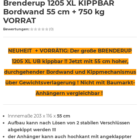
Brenderup 1205 XL KIPPBAR
Bordwand 55 cm + 750 kg
VORRAT
Bewertungen:
(0)
NEUHEIT + VORRÄTIG: Der große BRENDERUP
1205 XL UB kippbar !! Jetzt mit 55 cm hoher,
durchgehender Bordwand und Kippmechanismus
über Gewichtsverlagerung ! Nicht mit Baumarkt-
Anhängern vergleichbar !
Innnemaße 203 x 116 x
55 cm
Aufbau kann nach Lösen von 2 stabilen Verschlüssen
abgekippt werden !!!
der Anhänger kann auch hochkant mit angeklappter