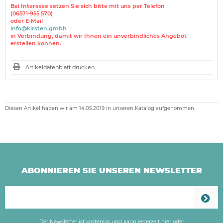
Bei Interesse setzen Sie sich bitte mit uns per Telefon
(06571-955 570)
oder E-Mail
info@kirsten.gmbh
in Verbindung, damit wir Ihnen ein unverbindliches Angebot
erstellen können.
Artikeldatenblatt drucken
Diesen Artikel haben wir am 14.05.2019 in unseren Katalog aufgenommen.
ABONNIEREN SIE UNSEREN NEWSLETTER
Der Newsletter ist kostenlos und kann jederzeit hier oder