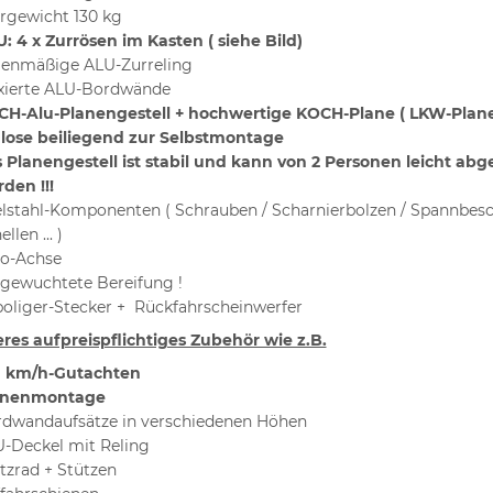
rgewicht 130 kg
: 4 x Zurrösen im Kasten ( siehe Bild)
ienmäßige ALU-Zurreling
xierte ALU-Bordwände
H-Alu-Planengestell + hochwertige KOCH-Plane ( LKW-Plane
), lose beiliegend zur Selbstmontage
 Planengestell ist stabil und kann von 2 Personen leicht ab
den !!!
lstahl-Komponenten ( Schrauben / Scharnierbolzen / Spannbesc
llen ... )
o-Achse
gewuchtete Bereifung !
poliger-Stecker + Rückfahrscheinwerfer
res aufpreispflichtiges Zubehör wie z.B.
0 km/h-Gutachten
anenmontage
dwandaufsätze in verschiedenen Höhen
-Deckel mit Reling
tzrad + Stützen