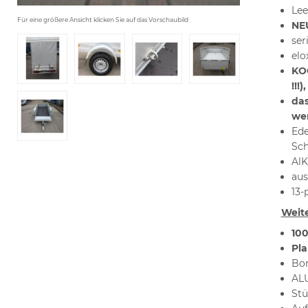
Lee
Für eine größere Ansicht klicken Sie auf das Vorschaubild
NEU
ser
elo
KOC
!!!
das
wer
Ede
Sche
AlK
aus
13-
Weite
10
Pl
Bor
ALU
Stü