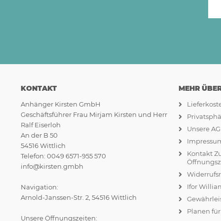
KONTAKT
MEHR ÜBER.
Anhänger Kirsten GmbH
Lieferkos
Geschäftsführer Frau Mirjam Kirsten und Herr
Privatsph
Ralf Eiserloh
Unsere A
An der B 50
Impressu
54516 Wittlich
Kontakt Z
Telefon: 0049 6571-955 570
Öffnungsz
info@kirsten.gmbh
Widerrufs
Ifor Willi
Navigation:
Arnold-Janssen-Str. 2, 54516 Wittlich
Gewährlei
Planen fü
Unsere Öffnungszeiten: