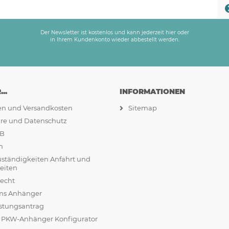
Der Newsletter ist kostenlos und kann jederzeit hier oder
in Ihrem Kundenkonto wieder abbestellt werden.
..
INFORMATIONEN
ten und Versandkosten
Sitemap
äre und Datenschutz
GB
m
uständigkeiten Anfahrt und
eiten
recht
ams Anhänger
stungsantrag
r PKW-Anhänger Konfigurator