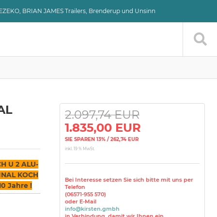
VEZEKO, BRIAN JAMES Trailers, Brenderup und Unsinn
AL
2.097,74 EUR
1.835,00 EUR
SIE SPAREN 13% / 262,74 EUR
inkl. 19 % MwSt.
H U 2 ALU-
GINAL KOCH
Bei Interesse setzen Sie sich bitte mit uns per
0 Jahre !
Telefon
(06571-955 570)
oder E-Mail
info@kirsten.gmbh
in Verbindung, damit wir Ihnen ein