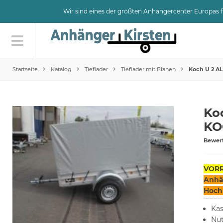
Wir sind eines der größten Anhängercenter Europas
Startseite
Katalog
Tieflader
Tieflader mit Planen
Koch U 2 A
Koc
KO
Bewer
VORR
Anhän
Hochp
Ka
Nut