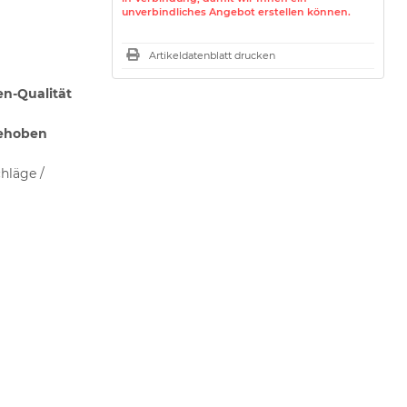
unverbindliches Angebot erstellen können.
Artikeldatenblatt drucken
n-Qualität
gehoben
hläge /