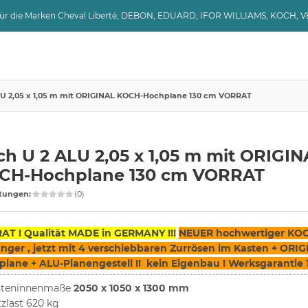
 für die Marken Cheval Liberté, DEBON, EDUARD, IFOR WILLIAMS, KOCH, 
LU 2,05 x 1,05 m mit ORIGINAL KOCH-Hochplane 130 cm VORRAT
h U 2 ALU 2,05 x 1,05 m mit ORIGIN
CH-Hochplane 130 cm VORRAT
tungen:
(0)
AT ! Qualität MADE in GERMANY !!!
NEUER hochwertiger KOC
ger , jetzt mit 4 verschiebbaren Zurrösen im Kasten + ORI
lane + ALU-Planengestell !! kein Eigenbau ! Werksgarantie 1
steninnenmaße
2050 x 1050 x 1300 mm
zlast 620 kg