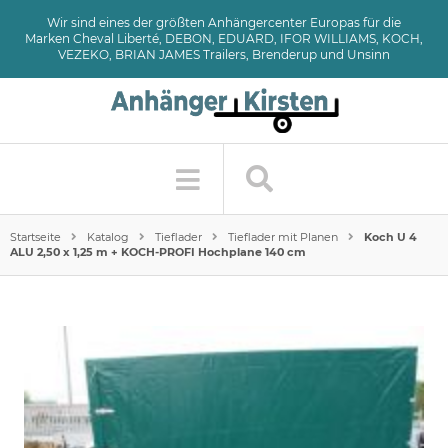
Wir sind eines der größten Anhängercenter Europas für die
Marken Cheval Liberté, DEBON, EDUARD, IFOR WILLIAMS, KOCH,
VEZEKO, BRIAN JAMES Trailers, Brenderup und Unsinn
Startseite
Katalog
Tieflader
Tieflader mit Planen
Koch U 4
ALU 2,50 x 1,25 m + KOCH-PROFI Hochplane 140 cm