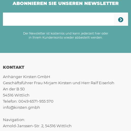
ABONNIEREN SIE UNSEREN NEWSLETTER
Der Newsletter ist kostenlos und kann jederzeit hier oder
in Ihrem Kundenkonto wieder abbestellt werden.
KONTAKT
Anhänger Kirsten GmbH
Geschäftsführer Frau Mirjam Kirsten und Herr Ralf Eiserloh
An der B 50
54516 Wittlich
Telefon: 0049 6571-955 570
info@kirsten.gmbh
Navigation:
Arnold-Janssen-Str. 2, 54516 Wittlich