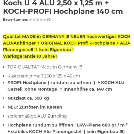
Koch U 4 ALU 2,50 x 1,25 m +
KOCH-PROFI Hochplane 140 cm
Bewertungen:
(0)
Qualität MADE in GERMANY !!!
NEUER hochwertiger KOCH
ALU-Anhänger + ORIGINAL KOCH Profi -Hochplane + ALU-
Planengestell !! kein Eigenbau !
Werksgarantie 10 Jahre !
TOP-QUALITÄT Made in Germany !!!
Kasteninnenmaß 250 x 125 x 45 cm
PROFI-Hochplane ( rundum zu öffnen !) + KOCH-ALU-
Gestell, ohne Montage
in
Innenhöhe ca. 140 cm
Nutzlast ca. 550 kg
NEU: Zurrösen im Kasten
serienmäßige ALU-Zurreling
Hochplane rundum zu öffnen ! LKW-Plane 680 gr / m ²
+ stabiles KOCH-Alu-Planengestell ( kein Eigenbau !!!)