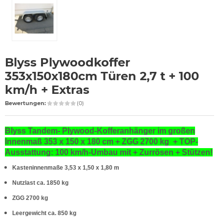
Blyss Plywoodkoffer
353x150x180cm Türen 2,7 t + 100
km/h + Extras
Bewertungen:
(0)
Blyss Tandem- Plywood-Kofferanhänger im großen
Innenmaß 353 x 150 x 180 cm + ZGG 2700 kg + TOP-
Ausstattung: 100 km/h-Umbau mit + Zurrösen + Stützen!
Kasteninnenmaße 3,53 x 1,50 x 1,80 m
Nutzlast ca. 1850 kg
ZGG 2700 kg
Leergewicht ca. 850 kg