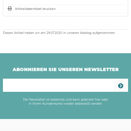
Artikeldatenblatt drucken
Diesen Artikel haben wir am 29.07.2020 in unseren Katalog aufgenommen.
ABONNIEREN SIE UNSEREN NEWSLETTER
Der Newsletter ist kostenlos und kann jederzeit hier oder
in Ihrem Kundenkonto wieder abbestellt werden.