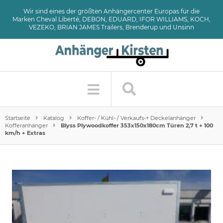
Wir sind eines der größten Anhängercenter Europas für die
Marken Cheval Liberté, DEBON, EDUARD, IFOR WILLIAMS, KOCH,
VEZEKO, BRIAN JAMES Trailers, Brenderup und Unsinn
Startseite
Katalog
Koffer- / Kühl- / Verkaufs-+ Deckelanhänger
Kofferanhänger
Blyss Plywoodkoffer 353x150x180cm Türen 2,7 t + 100
km/h + Extras