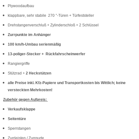
Plywoodaufbau
klappbare, sehr stabile 270 °-Türen + Türfeststeller
Drehstangenverschluß + Zylinderschloß + 2 Schlüssel
Zurrpunkte im Anhänger
100 km/h-Umbau serienmäßig
13-poliger-Stecker + Rückfahrscheinwerfer
Rangiergriffe
Stützrad +
2 Heckstützen
alle Preise inkl. Kfz-Papiere und Transportkosten bis Wittlich; keine
versteckten Mehrkosten!
Zubehör gegen Aufpreis:
Verkaufsklappe
Seitentüre
Sperrstangen
Zurrleisten / Zurrgurte