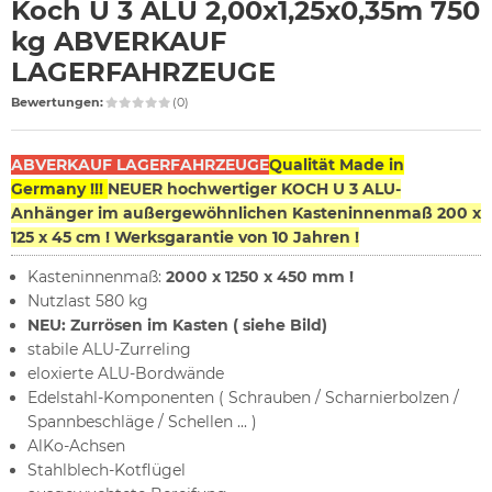
Koch U 3 ALU 2,00x1,25x0,35m 750
kg ABVERKAUF
LAGERFAHRZEUGE
Bewertungen:
(0)
ABVERKAUF LAGERFAHRZEUGE
Qualität Made in
Germany !!!
NEUER hochwertiger KOCH U 3 ALU-
Anhänger im außergewöhnlichen Kasteninnenmaß 200 x
125 x 45 cm ! Werksgarantie von 10 Jahren !
Kasteninnenmaß:
2000 x 1250 x 450 mm !
Nutzlast 580 kg
NEU: Zurrösen im Kasten ( siehe Bild)
stabile ALU-Zurreling
eloxierte ALU-Bordwände
Edelstahl-Komponenten ( Schrauben / Scharnierbolzen /
Spannbeschläge / Schellen ... )
AlKo-Achsen
Stahlblech-Kotflügel