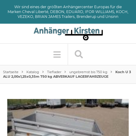
Wir sind eines der größten Anhängercenter Europas für die
Marken Cheval Liberté, DEBON, EDUARD, IFOR WILLIAMS, KOCH,
VEZEKO, BRIAN JAMES Trailers, Brenderup und Unsinn
Startseite
Katalog
Tieflader
ungebremst bis 750 kg
Koch U 3
ALU 2,00x1,25x0,35m 750 kg ABVERKAUF LAGERFAHRZEUGE