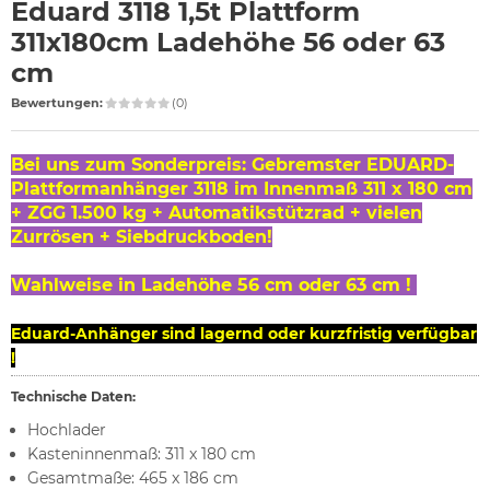
Eduard 3118 1,5t Plattform
311x180cm Ladehöhe 56 oder 63
cm
Bewertungen:
(0)
Bei uns zum Sonderpreis: Gebremster EDUARD-
Plattformanhänger 3118 im Innenmaß 311 x 180 cm
+ ZGG 1.500 kg + Automatikstützrad + vielen
Zurrösen + Siebdruckboden!
Wahlweise in Ladehöhe 56 cm oder 63 cm !
Eduard-Anhänger sind lagernd oder kurzfristig verfügbar
!
Technische Daten:
Hochlader
Kasteninnenmaß: 311 x 180 cm
Gesamtmaße: 465 x 186 cm