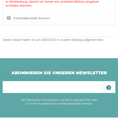
in Verbindung, damit wir Ihnen ein unverbindliches Angebot
erstellen können.
Artikeldatenblatt drucken
Diesen Artikel haben wir am 08.03.2021 in unseren Katalog aufgenommen.
ABONNIEREN SIE UNSEREN NEWSLETTER
Der Newsletter ist kostenlos und kann jederzeit hier oder
in Ihrem Kundenkonto wieder abbestellt werden.