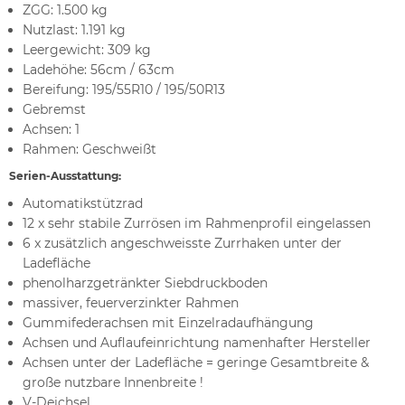
ZGG: 1.500 kg
Nutzlast: 1.191 kg
Leergewicht: 309 kg
Ladehöhe: 56cm / 63cm
Bereifung: 195/55R10 / 195/50R13
Gebremst
Achsen: 1
Rahmen: Geschweißt
Serien-Ausstattung:
Automatikstützrad
12 x sehr stabile Zurrösen im Rahmenprofil eingelassen
6 x zusätzlich angeschweisste Zurrhaken unter der
Ladefläche
phenolharzgetränkter Siebdruckboden
massiver, feuerverzinkter Rahmen
Gummifederachsen mit Einzelradaufhängung
Achsen und Auflaufeinrichtung namenhafter Hersteller
Achsen unter der Ladefläche = geringe Gesamtbreite &
große nutzbare Innenbreite !
V-Deichsel