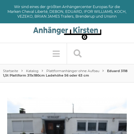
Wir sind eines der größten Anhängercenter Europas für die
Marken Cheval Liberté, DEBON, EDUARD, IFOR WILLIAMS, KOCH,
VEZEKO, BRIAN JAMES Trailers, Brenderup und Unsinn
Startseite
Katalog
Plattformanhänger ohne Aufbau
Eduard 3118
1,5t Plattform 311x180cm Ladehöhe 56 oder 63 cm