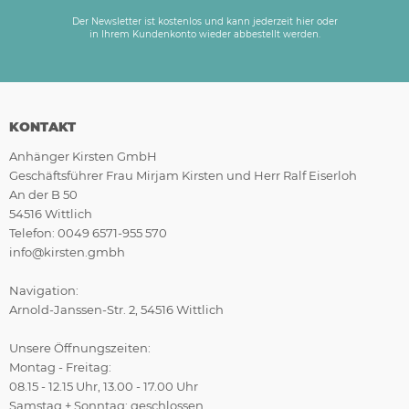
Der Newsletter ist kostenlos und kann jederzeit hier oder
in Ihrem Kundenkonto wieder abbestellt werden.
KONTAKT
Anhänger Kirsten GmbH
Geschäftsführer Frau Mirjam Kirsten und Herr Ralf Eiserloh
An der B 50
54516 Wittlich
Telefon: 0049 6571-955 570
info@kirsten.gmbh
Navigation:
Arnold-Janssen-Str. 2, 54516 Wittlich
Unsere Öffnungszeiten:
Montag - Freitag:
08.15 - 12.15 Uhr, 13.00 - 17.00 Uhr
Samstag + Sonntag: geschlossen