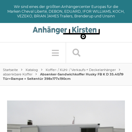
Wir sind eines der größten Anhängercenter Europas für die
Marken Cheval Liberté, DEBON, EDUARD, IFOR WILLIAMS, KOCH,
VEZEKO, BRIAN JAMES Trailers, Brenderup und Unsinn
Startseite
Katalog
Koffer- / Kühl- / Verkaufs-+ Deckelanhänger
absenkbare Koffer
Absenker-Sandwichkoffer Husky FB K D 35.40/19
Tür+Rampe + Seitentür 398x177x190cm