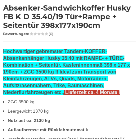
Absenker-Sandwichkoffer Husky
FB K D 35.40/19 Tür+Rampe +
Seitentür 398x177x190cm
Bewertungen:
(0)
Hochwertiger gebremster Tandem-KOFFER-
Absenkanhänger Husky 35.40 mit RAMPE- + TÜRE-
Kombination + Seitentür. Kasteninnenmaß 398 x 177 x
190cm + ZGG 3500 kg !! Ideal zum Transport von
Kleinfahrzeugen, ATVs, Quads, Motorrädern,
Aufsitzrasenmähern, Trike, Baumaschinen,
Niederflurfahrzeugen etc.,
Lieferzeit ca. 4 Monate !
ZGG 3500 kg
Leergewicht 1370 kg
Nutzlast ca. 2130 kg
Auflaufbremse mit Rückfahrautomatik
verwindungssteifes, verschweißtes Längsträgerfahrgestell (