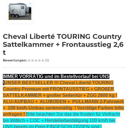
Cheval Liberté TOURING Country
Sattelkammer + Frontausstieg 2,6
t
Bewertungen:
(0)
IMMER VORRÄTIG und im Bestellvorlauf bei UNS
!
UNSER BESTSELLER !!! Cheval Liberté TOURING
Country Premium
mit FRONTAUSSTIEG + GROßER
SATTELKAMMER + großer Seitentür + ZGG 2600 kg !
ALU-AUFBAU + ALUBODEN + PULLMANN 2-Fahrwerk
+ 100 km/h-Umbau serienmäßig ! Vorrätige Farben bitte
anfragen !
Bitte beachten Sie das die Kosten für Vorfracht
bis Wittlich + COC + Herstellerbestätigung 100 km/h bei
UNS bereits im Preis EINGESCHLOSSEN sind !