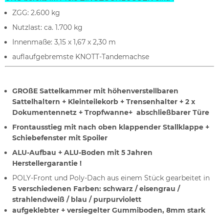
ZGG: 2.600 kg
Nutzlast: ca. 1.700 kg
Innenmaße: 3,15 x 1,67 x 2,30 m
auflaufgebremste KNOTT-Tandemachse
GROßE Sattelkammer mit höhenverstellbaren
Sattelhaltern + Kleinteilekorb + Trensenhalter + 2 x
Dokumentennetz + Tropfwanne+ abschließbarer Türe
Frontausstieg mit nach oben klappender Stallklappe +
Schiebefenster mit Spoiler
ALU-Aufbau + ALU-Boden mit 5 Jahren
Herstellergarantie !
POLY-Front und Poly-Dach aus einem Stück gearbeitet in
5 verschiedenen Farben: schwarz / eisengrau /
strahlendweiß / blau / purpurviolett
aufgeklebter + versiegelter Gummiboden, 8mm stark