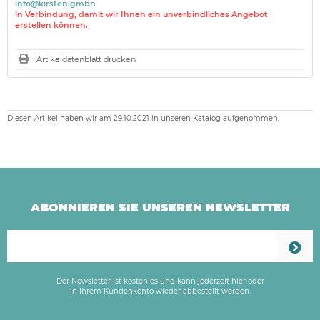
info@kirsten.gmbh
in Verbindung, damit wir Ihnen ein unverbindliches Angebot
erstellen können.
Artikeldatenblatt drucken
Diesen Artikel haben wir am 29.10.2021 in unseren Katalog aufgenommen.
ABONNIEREN SIE UNSEREN NEWSLETTER
Der Newsletter ist kostenlos und kann jederzeit hier oder
in Ihrem Kundenkonto wieder abbestellt werden.