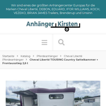
Wir sind eines der größten Anhängercenter Europas für die
Marken Cheval Liberté, DEBON, EDUARD, IFOR WILLIAMS, KOCH,
VEZEKO, BRIAN JAMES Trailers, Brenderup und Unsinn
Startseite
Katalog
Pferdeanhänger
Cheval Liberté
Pferdeanhänger
Cheval Liberté TOURING Country Sattelkammer +
Frontausstieg 2,6 t