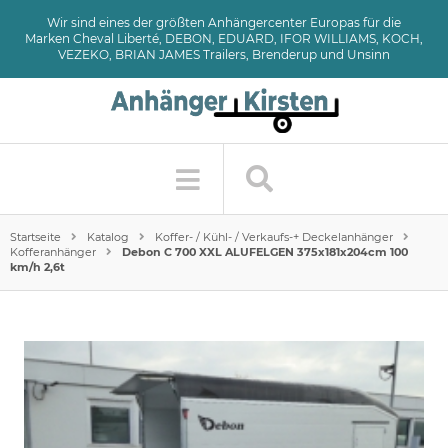
Wir sind eines der größten Anhängercenter Europas für die
Marken Cheval Liberté, DEBON, EDUARD, IFOR WILLIAMS, KOCH,
VEZEKO, BRIAN JAMES Trailers, Brenderup und Unsinn
Startseite
Katalog
Koffer- / Kühl- / Verkaufs-+ Deckelanhänger
Kofferanhänger
Debon C 700 XXL ALUFELGEN 375x181x204cm 100
km/h 2,6t