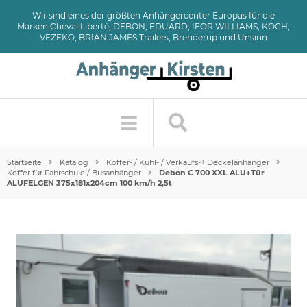
Wir sind eines der größten Anhängercenter Europas für die
Marken Cheval Liberté, DEBON, EDUARD, IFOR WILLIAMS, KOCH,
VEZEKO, BRIAN JAMES Trailers, Brenderup und Unsinn
Startseite
Katalog
Koffer- / Kühl- / Verkaufs-+ Deckelanhänger
Koffer für Fahrschule / Busanhänger
Debon C 700 XXL ALU+Tür
ALUFELGEN 375x181x204cm 100 km/h 2,5t