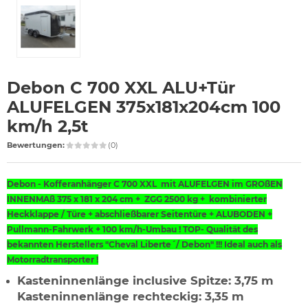
Debon C 700 XXL ALU+Tür
ALUFELGEN 375x181x204cm 100
km/h 2,5t
Bewertungen:
(0)
Debon - Kofferanhänger C 700 XXL mit ALUFELGEN im GROßEN
INNENMAß 375 x 181 x 204 cm + ZGG 2500 kg + kombinierter
Heckklappe / Türe + abschließbarer Seitentüre + ALUBODEN +
Pullmann-Fahrwerk + 100 km/h-Umbau ! TOP-
Qualität des
bekannten Herstellers "Cheval Liberte´/ Debon" !!! Ideal auch als
Motorradtransporter !
Kasteninnenlänge inclusive Spitze: 3,75 m
Kasteninnenlänge rechteckig: 3,35 m