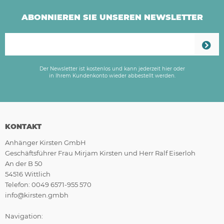
ABONNIEREN SIE UNSEREN NEWSLETTER
Der Newsletter ist kostenlos und kann jederzeit hier oder
in Ihrem Kundenkonto wieder abbestellt werden.
KONTAKT
Anhänger Kirsten GmbH
Geschäftsführer Frau Mirjam Kirsten und Herr Ralf Eiserloh
An der B 50
54516 Wittlich
Telefon: 0049 6571-955 570
info@kirsten.gmbh
Navigation: