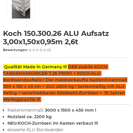
Koch 150.300.26 ALU Aufsatz
3,00x1,50x0,95m 2,6t
Bewertungen:
(0)
Qualität Made in Germany !!!
DER stabile KOCH-
TANDEMANHÄNGER 7.26 PROFI + KOCH-ALU-
Bordwandaufsatz ! Der meistverkaufte Kasteninnenmaß
300 x 150 x 45 cm + ZGG 2600 kg ! Serienmäßig mit ALU-
Reling + verschiebbaren Edelstahl-Zurrösen + 10 Jahren
Werksgarantie !!!
Kasteninnenmaß:
3000 x 1500 x 450 mm !
Nutzlast ca. 2200 kg
NEU:KOCH-Zurrösen im Kasten verbaut !!!
eloxierte ALU-Bordwänden