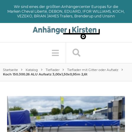
Wir sind eines der größten Anhängercenter Europas für die
Marken Cheval Liberté, DEBON, EDUARD, IFOR WILLIAMS, KOCH,
VEZEKO, BRIAN JAMES Trailers, Brenderup und Unsinn
Startseite
Katalog
Tieflader
Tieflader mit Gitter oder Aufsatz
Koch 150.300.26 ALU Aufsatz 3,00x1,50x0,95m 2,6t