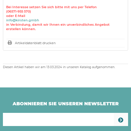
Bei Interesse setzen Sie sich bitte mit uns per Telefon
(06571-955 570)
oder E-Mail
info@kirsten.gmbh
in Verbindung, damit wir Ihnen ein unverbindliches Angebot
erstellen können.
Artikeldatenblatt drucken
Diesen Artikel haben wir am 13.03.2024 in unseren Katalog aufgenommen.
ABONNIEREN SIE UNSEREN NEWSLETTER