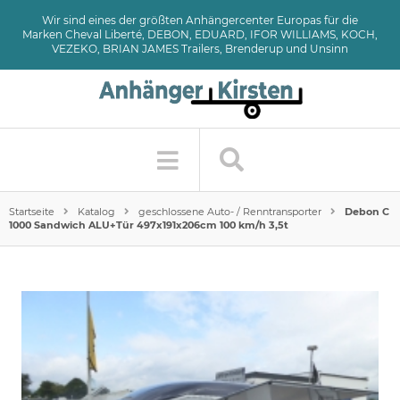
Wir sind eines der größten Anhängercenter Europas für die
Marken Cheval Liberté, DEBON, EDUARD, IFOR WILLIAMS, KOCH,
VEZEKO, BRIAN JAMES Trailers, Brenderup und Unsinn
Startseite
Katalog
geschlossene Auto- / Renntransporter
Debon C
1000 Sandwich ALU+Tür 497x191x206cm 100 km/h 3,5t