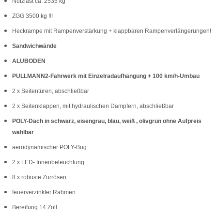
Nutzlast ca. 2535 kg
ZGG 3500 kg !!!
Heckrampe mit Rampenverstärkung + klappbaren Rampenverlängerungen!
Sandwichwände
ALUBODEN
PULLMANN2-Fahrwerk mit Einzelradaufhängung + 100 km/h-Umbau
2 x Seitentüren, abschließbar
2 x Seitenklappen, mit hydraulischen Dämpfern, abschließbar
POLY-Dach in schwarz, eisengrau, blau, weiß , olivgrün ohne Aufpreis
wählbar
aerodynamischer POLY-Bug
2 x LED- Innenbeleuchtung
8 x robuste Zurrösen
feuerverzinkter Rahmen
Bereifung 14 Zoll