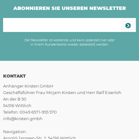
ABONNIEREN SIE UNSEREN NEWSLETTER
Der Newsletter ist kostenlos und kann jederzeit hier oder
in Ihrem Kundenkonto wieder abbestellt werden.
KONTAKT
Anhänger Kirsten GmbH
Geschäftsführer Frau Mirjam Kirsten und Herr Ralf Eiserloh
An der B 50
54516 Wittlich
Telefon: 0049 6571-955 570
info@kirsten.gmbh
Navigation:
Arnold-Janssen-Str. 2, 54516 Wittlich