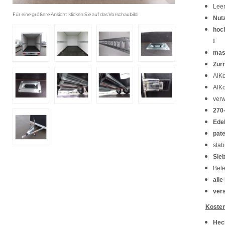
Leer
Für eine größere Ansicht klicken Sie auf das Vorschaubild
Nutz
hoch
!
mass
Zurr
AlK
AlKo
verw
270
Edel
pate
stab
Sie
Bele
alle
vers
Kosten
Hec