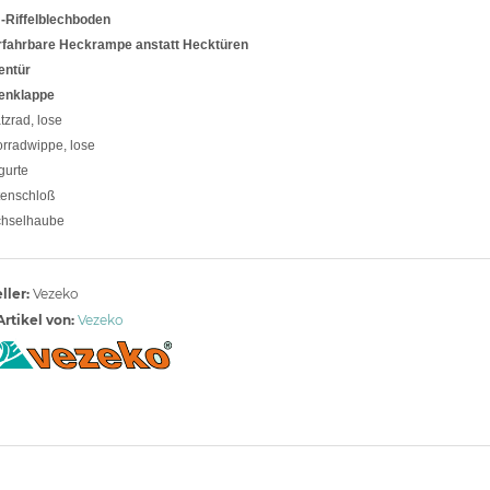
-Riffelblechboden
rfahrbare Heckrampe anstatt Hecktüren
entür
tenklappe
tzrad, lose
rradwippe, lose
gurte
tenschloß
chselhaube
ller:
Vezeko
rtikel von:
Vezeko