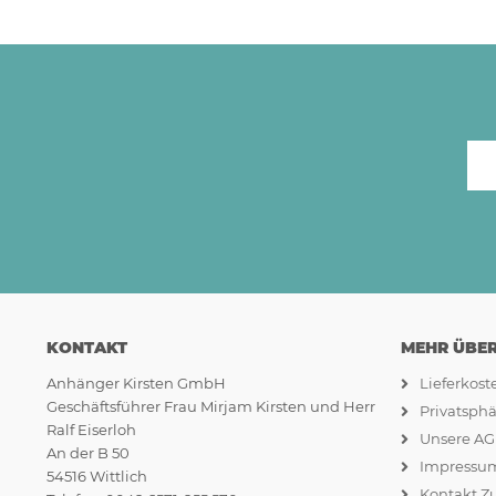
KONTAKT
MEHR ÜBER.
Anhänger Kirsten GmbH
Lieferkos
Geschäftsführer Frau Mirjam Kirsten und Herr
Privatsph
Ralf Eiserloh
Unsere A
An der B 50
Impressu
54516 Wittlich
Kontakt Z