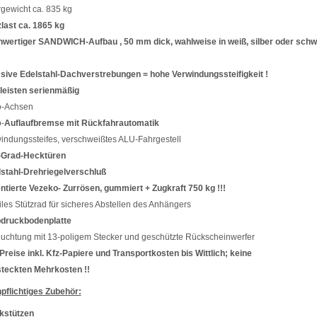
gewicht ca. 835 kg
last ca. 1865 kg
wertiger SANDWICH-Aufbau , 50 mm dick, wahlweise in weiß, silber oder schwa
ive Edelstahl-Dachverstrebungen = hohe Verwindungssteifigkeit !
leisten serienmäßig
o-Achsen
-
Auflaufbremse mit Rückfahrautomatik
indungssteifes, verschweißtes ALU-Fahrgestell
-Grad-Hecktüren
stahl-Drehriegelverschluß
ntierte Vezeko- Zurrösen, gummiert + Zugkraft 750 kg !!!
iles Stützrad für sicheres Abstellen des Anhängers
bdruckbodenplatte
uchtung mit 13-poligem Stecker und geschützte Rückscheinwerfer
 Preise inkl. Kfz-Papiere und Transportkosten bis Wittlich; keine
teckten Mehrkosten !!
pflichtiges Zubehör:
kstützen