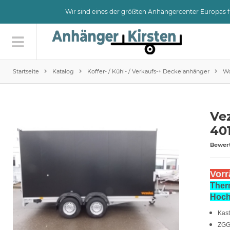
Wir sind eines der größten Anhängercenter Europas
Startseite
Katalog
Koffer- / Kühl- / Verkaufs-+ Deckelanhänger
Wo
Ve
40
Bewer
Vorr
Ther
Hoch
Kas
ZGG