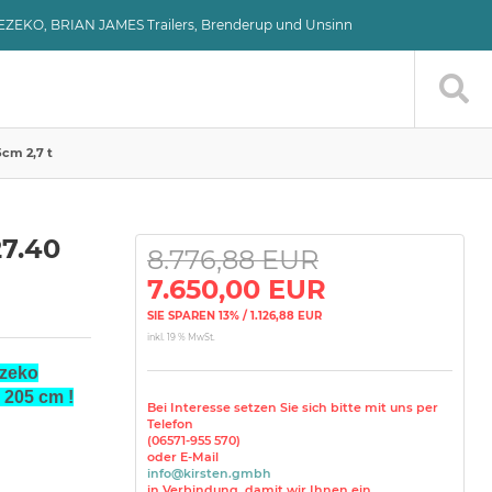
VEZEKO, BRIAN JAMES Trailers, Brenderup und Unsinn
cm 2,7 t
7.40
8.776,88 EUR
7.650,00 EUR
SIE SPAREN 13% / 1.126,88 EUR
inkl. 19 % MwSt.
zeko
205 cm !
Bei Interesse setzen Sie sich bitte mit uns per
Telefon
(06571-955 570)
oder E-Mail
info@kirsten.gmbh
in Verbindung, damit wir Ihnen ein