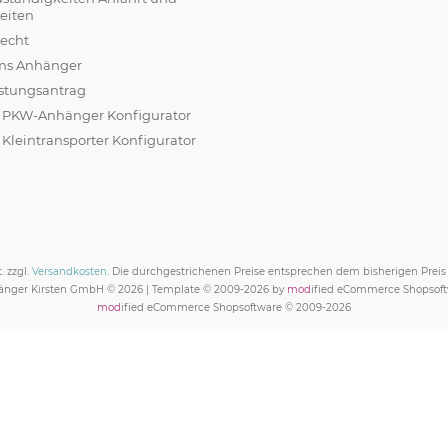
eiten
recht
ams Anhänger
stungsantrag
r PKW-Anhänger Konfigurator
 Kleintransporter Konfigurator
. zzgl.
Versandkosten
. Die durchgestrichenen Preise entsprechen dem bisherigen Prei
nger Kirsten GmbH © 2026 | Template © 2009-2026 by
mod
ified eCommerce Shopsof
mod
ified eCommerce Shopsoftware © 2009-2026