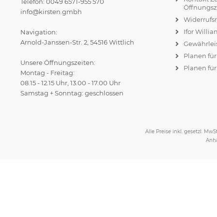
Telefon: 0049 6571-955 570
Öffnungsz
info@kirsten.gmbh
Widerrufs
Ifor Willi
Navigation:
Arnold-Janssen-Str. 2, 54516 Wittlich
Gewährlei
Planen fü
Unsere Öffnungszeiten:
Planen für
Montag - Freitag:
08.15 - 12.15 Uhr, 13.00 - 17.00 Uhr
Samstag + Sonntag: geschlossen
Alle Preise inkl. gesetzl. MwSt
Anhä