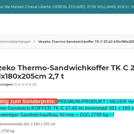
 für die Marken Cheval Liberté, DEBON, EDUARD, IFOR WILLIAMS, KOCH, 
hnmobilanhänger
Vezeko Thermo-Sandwichkoffer TK C 27.40 401x180x205
zeko Thermo-Sandwichkoffer TK C 2
1x180x205cm 2,7 t
tungen:
(0)
ätig zum Sonderpreis:
PREMIUM-PRODUKT ! NEUER Ve
mo-Sandwich-KOFFER TK C 27.40 im Innenmaß 401 x 180 x 
wertiger Sandwichaufbau 50 mm + ZGG 2700 kg ! !
teninnenmaße 401 x 180 x 205 cm
 2700 kg