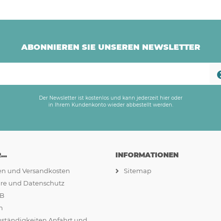
ABONNIEREN SIE UNSEREN NEWSLETTER
Der Newsletter ist kostenlos und kann jederzeit hier oder
in Ihrem Kundenkonto wieder abbestellt werden.
..
INFORMATIONEN
ten und Versandkosten
Sitemap
äre und Datenschutz
GB
m
uständigkeiten Anfahrt und