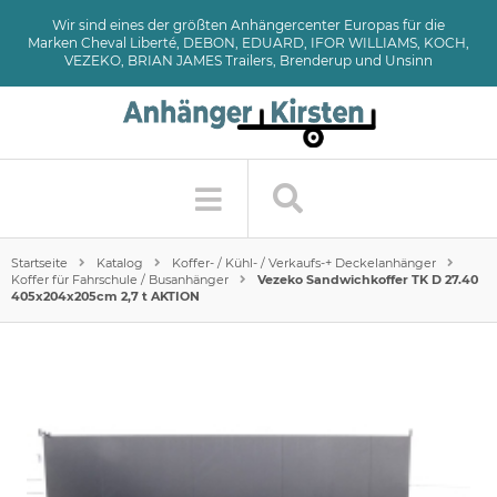
Wir sind eines der größten Anhängercenter Europas für die
Marken Cheval Liberté, DEBON, EDUARD, IFOR WILLIAMS, KOCH,
VEZEKO, BRIAN JAMES Trailers, Brenderup und Unsinn
Startseite
Katalog
Koffer- / Kühl- / Verkaufs-+ Deckelanhänger
Koffer für Fahrschule / Busanhänger
Vezeko Sandwichkoffer TK D 27.40
405x204x205cm 2,7 t AKTION