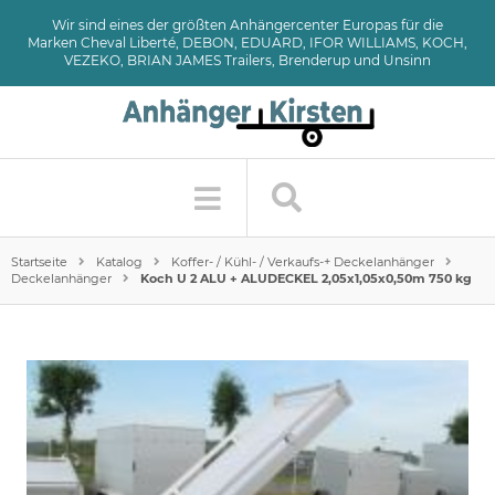
Wir sind eines der größten Anhängercenter Europas für die
Marken Cheval Liberté, DEBON, EDUARD, IFOR WILLIAMS, KOCH,
VEZEKO, BRIAN JAMES Trailers, Brenderup und Unsinn
Startseite
Katalog
Koffer- / Kühl- / Verkaufs-+ Deckelanhänger
Deckelanhänger
Koch U 2 ALU + ALUDECKEL 2,05x1,05x0,50m 750 kg