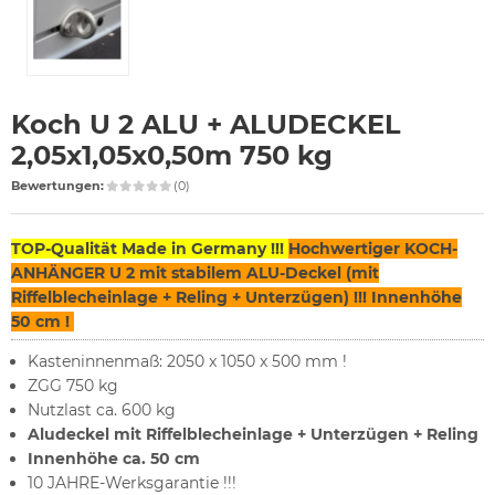
Koch U 2 ALU + ALUDECKEL
2,05x1,05x0,50m 750 kg
Bewertungen:
(0)
TOP-Qualität Made in Germany !!!
Hochwertiger
KOCH-
ANHÄNGER U 2 mit stabilem ALU-Deckel (mit
Riffelblecheinlage + Reling + Unterzügen) !!! Innenhöhe
50 cm !
Kasteninnenmaß: 2050 x 1050 x 500 mm !
ZGG 750 kg
Nutzlast ca. 600 kg
Aludeckel mit Riffelblecheinlage + Unterzügen + Reling
Innenhöhe ca. 50 cm
10 JAHRE-Werksgarantie !!!