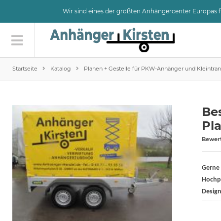
Wir sind eines der größten Anhängercenter Europas
Startseite
Katalog
Planen + Gestelle für PKW-Anhänger und Kleintrans
Bes
Pl
Bewer
Gerne 
Hochpl
Design