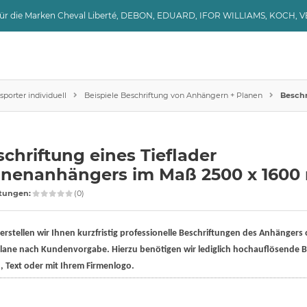
 für die Marken Cheval Liberté, DEBON, EDUARD, IFOR WILLIAMS, KOCH, 
porter individuell
Beispiele Beschriftung von Anhängern + Planen
Beschr
chriftung eines Tieflader
anenanhängers im Maß 2500 x 160
tungen:
(0)
erstellen wir Ihnen kurzfristig professionelle Beschriftungen des Anhängers 
ane nach Kundenvorgabe. Hierzu benötigen wir lediglich hochauflösende Bi
, Text oder mit Ihrem Firmenlogo.