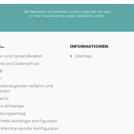
Der Newsletter ist kostenlos und kann jederzeit hier oder
in Ihrem Kundenkonto wieder abbestellt werden.
..
INFORMATIONEN
ten und Versandkosten
Sitemap
äre und Datenschutz
GB
m
uständigkeiten Anfahrt und
eiten
recht
ams Anhänger
stungsantrag
r PKW-Anhänger Konfigurator
 Kleintransporter Konfigurator