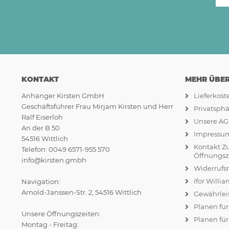
KONTAKT
MEHR ÜBER.
Anhänger Kirsten GmbH
Lieferkos
Geschäftsführer Frau Mirjam Kirsten und Herr
Privatsph
Ralf Eiserloh
Unsere A
An der B 50
Impressu
54516 Wittlich
Kontakt Z
Telefon: 0049 6571-955 570
Öffnungsz
info@kirsten.gmbh
Widerrufs
Ifor Willi
Navigation:
Arnold-Janssen-Str. 2, 54516 Wittlich
Gewährlei
Planen fü
Unsere Öffnungszeiten:
Planen für
Montag - Freitag: