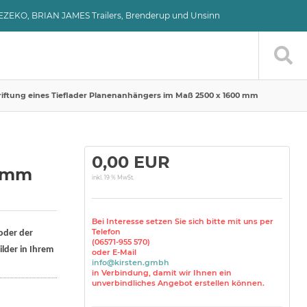
VEZEKO, BRIAN JAMES Trailers, Brenderup und Unsinn
iftung eines Tieflader Planenanhängers im Maß 2500 x 1600 mm
0,00 EUR
0 mm
inkl. 19 % MwSt.
Bei Interesse setzen Sie sich bitte mit uns per
Telefon
oder der
(06571-955 570)
lder in Ihrem
oder E-Mail
info@kirsten.gmbh
in Verbindung, damit wir Ihnen ein
unverbindliches Angebot erstellen können.